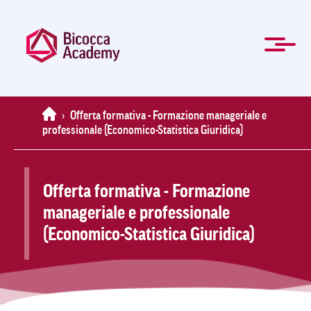
Salta
al
contenuto
principale
ENG
Formazione manageriale e professionale
Master e Corsi di perfezionamento
Per le Aziende
Agevolazioni
Modulistica
La Mission
Chi Siamo
Contatti
Organi
Home
News
FAQ
Home
›
Offerta formativa - Formazione manageriale e
professionale (Economico-Statistica Giuridica)
Offerta formativa - Formazione
manageriale e professionale
(Economico-Statistica Giuridica)