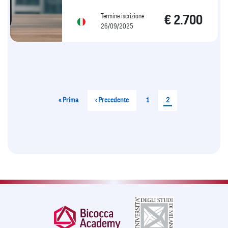
Termine iscrizione
€ 2.700
26/09/2025
Paginazione
Prima
« Prima
Pagina
‹ Precedente
Pagina
1
Pagina
2
pagina
precedente
attuale