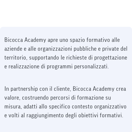
shortcut
activates
the
screen
reader
to
help
Bicocca Academy apre uno spazio formativo alle
you
navigate
aziende e alle organizzazioni pubbliche e private del
and
territorio, supportando le richieste di progettazione
interact
with
e realizzazione di programmi personalizzati.
the
content.
In partnership con il cliente, Bicocca Academy crea
valore, costruendo percorsi di formazione su
misura, adatti allo specifico contesto organizzativo
e volti al raggiungimento degli obiettivi formativi.