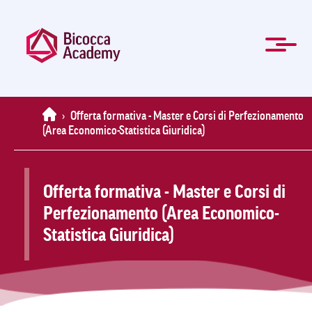
Salta
al
contenuto
principale
ENG
Formazione manageriale e professionale
Master e Corsi di perfezionamento
Per le Aziende
Agevolazioni
Modulistica
La Mission
Chi Siamo
Contatti
Organi
Home
News
FAQ
Home
›
Offerta formativa - Master e Corsi di Perfezionamento
(Area Economico-Statistica Giuridica)
Offerta formativa - Master e Corsi di
Perfezionamento (Area Economico-
Statistica Giuridica)