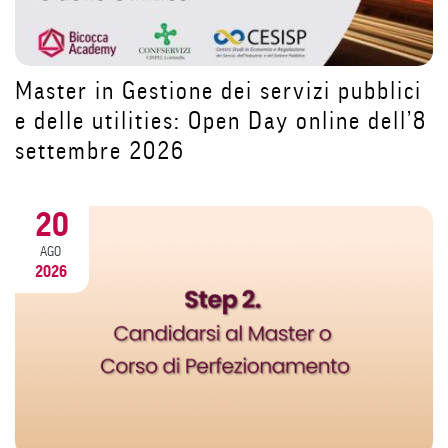
Dopo la pausa estiva riparti da te:
costruisci il tuo futuro nell’HR con il
ici
Master MACU | Open Day 11 settembr
ll’8
2026
31
LUG
2026