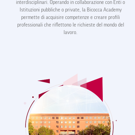
shortcut
interdisciplinari. Operando in collaborazione con Enti o
activates
Istituzioni pubbliche o private, la Bicocca Academy
the
permette di acquisire competenze e creare profili
screen
professionali che riflettono le richieste del mondo del
reader
to
lavoro.
help
you
navigate
and
interact
with
the
content.