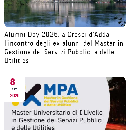
Tutorial iscrizioni: STEP 1 Come crear
r in
un account su Segreterie Online
e
31
LUG
2026