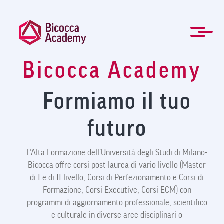
Welcome
Salta
to
al
All
contenuto
in
principale
One
Accessibility
Bicocca Academy
screen
ENG
Formazione manageriale e professionale
Master e Corsi di perfezionamento
Per le Aziende
Agevolazioni
Modulistica
Newsletter
La Mission
Chi Siamo
Contatti
Organi
Home
News
FAQ
reader.
To
Formiamo il tuo
start
the
All
futuro
in
One
Accessibility
L’Alta Formazione dell’Università degli Studi di Milano-
screen
Bicocca offre corsi post laurea di vario livello (Master
reader,
press
di I e di II livello, Corsi di Perfezionamento e Corsi di
"Ctrl
Formazione, Corsi Executive, Corsi ECM) con
+
programmi di aggiornamento professionale, scientifico
/".
e culturale in diverse aree disciplinari o
This