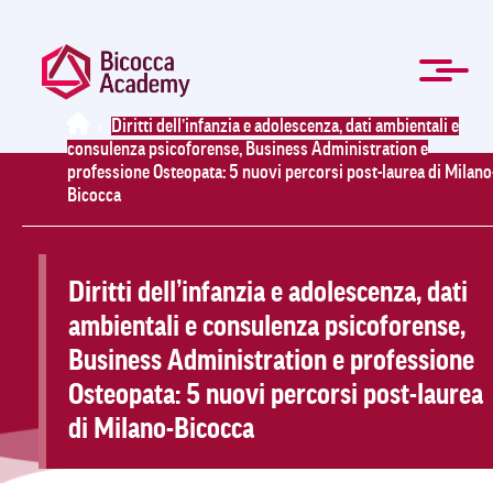
Salta
al
contenuto
principale
Home
›
Diritti dell’infanzia e adolescenza, dati ambientali e
consulenza psicoforense, Business Administration e
ENG
Formazione manageriale e professionale
Master e Corsi di perfezionamento
Per le Aziende
Agevolazioni
Modulistica
La Mission
Chi Siamo
Contatti
Organi
Home
News
FAQ
professione Osteopata: 5 nuovi percorsi post-laurea di Milano
Bicocca
Diritti dell’infanzia e adolescenza, dati
ambientali e consulenza psicoforense,
Business Administration e professione
Osteopata: 5 nuovi percorsi post-laurea
di Milano-Bicocca