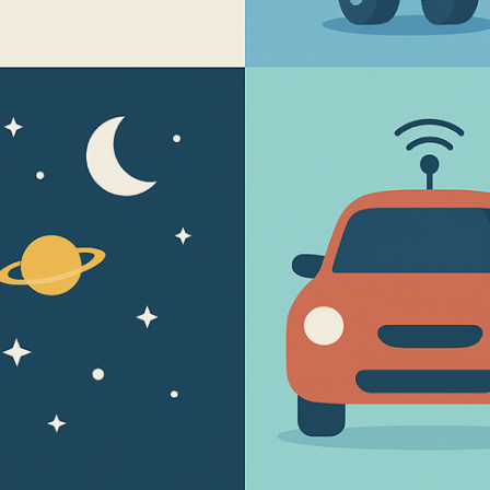
Titoli di ammissione e iscrizioni
Altre Info
Le STEM sono pervasive nella vita quotidiana.
Eppure, l'Unione Europea si trova a fronteggiare
una carenza di oltre 2 milioni di professionisti e
professioniste delle STEM con appena un quarto
della popolazione studentesca di scuole superiori
in campo scientifico-tecnologico. Questo corso
ha come obiettivo l'incoraggiare un'esperienza
positiva delle discipline STEM durante l'intero
ciclo di istruzione, con particolare riferimento al
primo ciclo, rendendo la scoperta delle STEM
un'esperienza quotidiana. Nello specifico, questo
corso vuole fornire spunti di attività didattiche