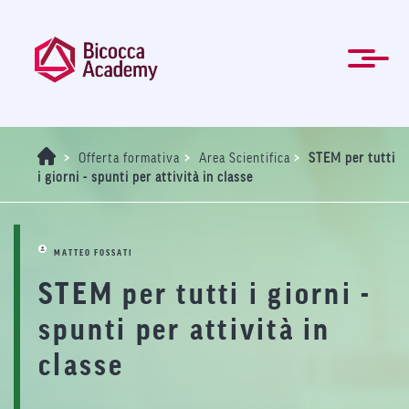
Salta
al
contenuto
principale
ENG
Formazione manageriale e professionale
Master e Corsi di perfezionamento
Per le Aziende
Agevolazioni
Modulistica
La Mission
Chi Siamo
Contatti
Organi
Home
News
FAQ
>
>
>
Offerta formativa
Area Scientifica
STEM per tutti
i giorni - spunti per attività in classe
MATTEO FOSSATI
STEM per tutti i giorni -
spunti per attività in
classe