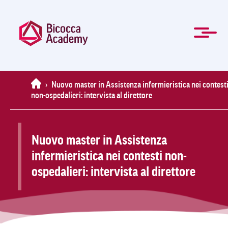
Salta
al
contenuto
principale
ENG
Formazione manageriale e professionale
Master e Corsi di perfezionamento
Per le Aziende
Agevolazioni
Modulistica
La Mission
Chi Siamo
Contatti
Organi
Home
News
FAQ
Home
›
Nuovo master in Assistenza infermieristica nei contest
non-ospedalieri: intervista al direttore
Nuovo master in Assistenza
infermieristica nei contesti non-
ospedalieri: intervista al direttore