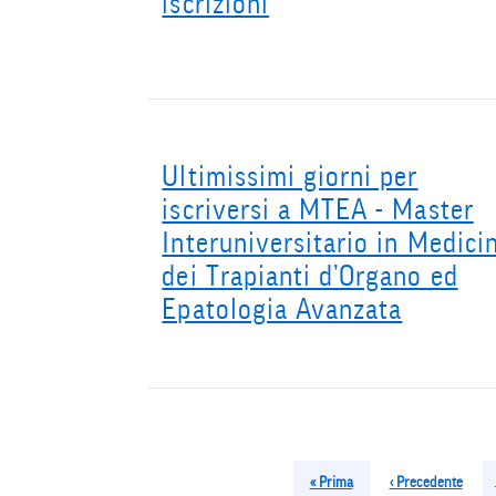
iscrizioni
Ultimissimi giorni per
iscriversi a MTEA - Master
Interuniversitario in Medici
dei Trapianti d’Organo ed
Epatologia Avanzata
Paginazione
Prima
« Prima
Pagina
‹ Precedente