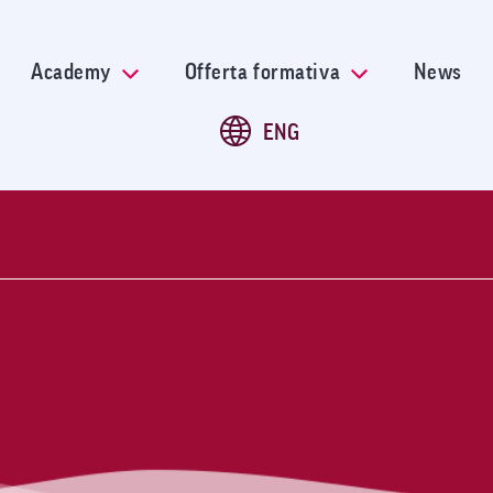
Salta
al
contenuto
Academy
Offerta formativa
News
principale
ENG