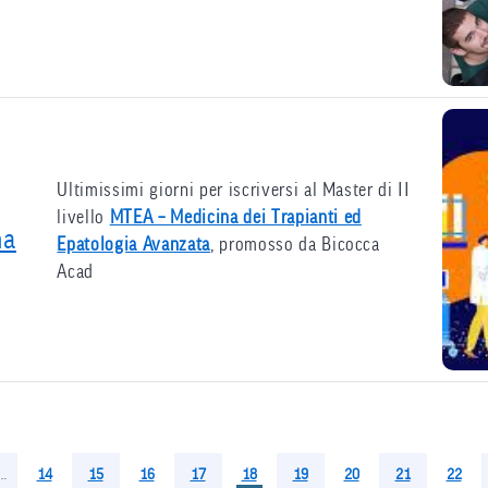
Ultimissimi giorni per iscriversi al Master di II
livello
MTEA – Medicina dei Trapianti ed
na
Epatologia Avanzata
, promosso da Bicocca
Acad
…
Pagina
14
Pagina
15
Pagina
16
Pagina
17
Pagina
18
Pagina
19
Pagina
20
Pagina
21
Pagina
22