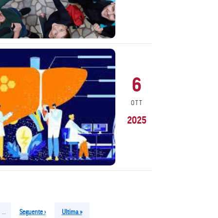
6
OTT
2025
…
Pagina
Seguente ›
Ultima
Ultima »