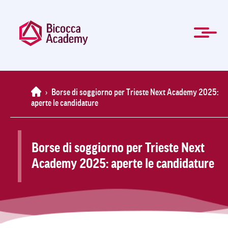
Salta
al
contenuto
principale
ENG
Formazione manageriale e professionale
Master e Corsi di perfezionamento
Per le Aziende
Agevolazioni
Modulistica
La Mission
Chi Siamo
Contatti
Organi
Home
News
FAQ
Home
›
Borse di soggiorno per Trieste Next Academy 2025:
aperte le candidature
Borse di soggiorno per Trieste Next
Academy 2025: aperte le candidature