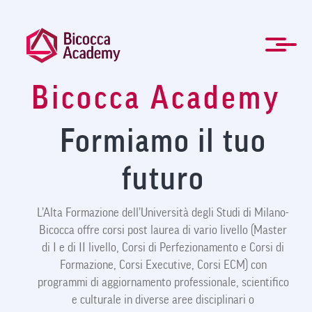
Salta
al
contenuto
principale
Bicocca Academy
ENG
Formazione manageriale e professionale
Master e Corsi di perfezionamento
Per le Aziende
Agevolazioni
Modulistica
Newsletter
La Mission
Chi Siamo
Contatti
Organi
Home
News
FAQ
Formiamo il tuo
futuro
L’Alta Formazione dell’Università degli Studi di Milano-
Bicocca offre corsi post laurea di vario livello (Master
di I e di II livello, Corsi di Perfezionamento e Corsi di
Formazione, Corsi Executive, Corsi ECM) con
programmi di aggiornamento professionale, scientifico
e culturale in diverse aree disciplinari o