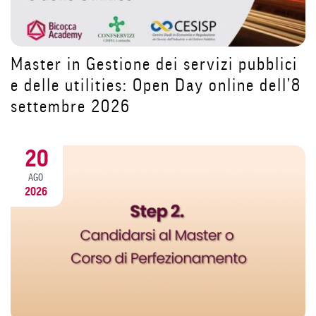
Dopo la pausa estiva riparti da te:
costruisci il tuo futuro nell’HR con il
ici
Master MACU | Open Day 11 settembr
ll’8
2026
31
LUG
2026