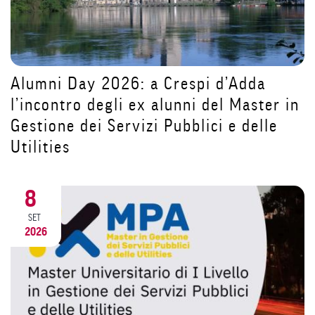
Tutorial iscrizioni: STEP 1 Come crear
r in
un account su Segreterie Online
e
31
LUG
2026