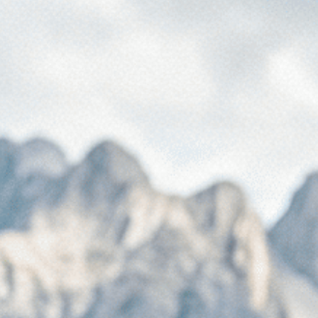
Percorso
Iscrizioni
Faculty
Vision
Il Master promuove un approccio critico e
interdisciplinare, orientato al problem-solving,
che veda l’integrazione di competenze diverse