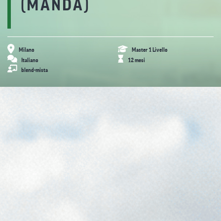
(MANDA)
Milano
Master 1 Livello
Italiano
12 mesi
blend-mista
Presentazione