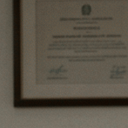
Presentazione
Percorso
Iscrizioni
Faculty
Vision
I consulenti tecnici con formazione psicologica
e medico-psichiatrica rivestono un ruolo