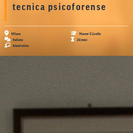
tecnica psicoforense
Milano
Master 2 Livello
Italiano
24 mesi
blend-mista