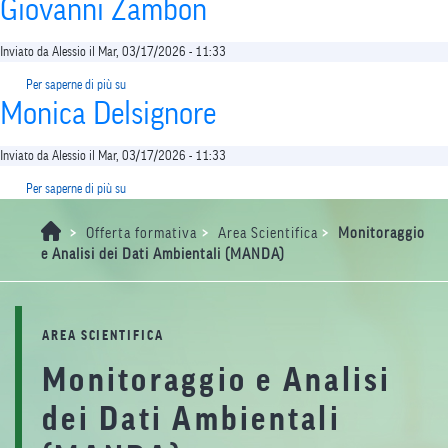
shortcut
Giovanni Zambon
activates
the
Inviato da
Alessio
il
Mar, 03/17/2026 - 11:33
screen
reader
Per saperne di più su
Giovanni
to
Monica Delsignore
Zambon
help
you
Inviato da
Alessio
il
Mar, 03/17/2026 - 11:33
navigate
and
Per saperne di più su
Monica
interact
Delsignore
with
>
>
>
Offerta formativa
Area Scientifica
Monitoraggio
the
e Analisi dei Dati Ambientali (MANDA)
content.
AREA SCIENTIFICA
Monitoraggio e Analisi
dei Dati Ambientali