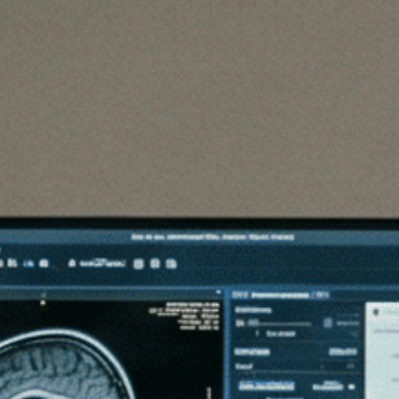
cruciale e delicato nella risoluzione di casi
giudiziari complessi, tra cui omicidi, conflitti
fra privati, tutela delle persone fragili, dispute
che coinvolgono il minore e la famiglia (ad
esempio, separazione, affido, adozione, la
valutazione del danno psichico, esistenziale ed
endofamiliare), fornendo al Giudice quelle
conoscenze specialistiche necessarie per la
formulazione del suo giudizio.
Al termine del Master saranno rafforzate le
competenze cliniche declinate alla pratica
forense e acquisite le nozioni giuridiche e
criminologiche indispensabili per operare in
ambito giudiziario in modo
metodologicamente corretto. Il percorso
formativo è finalizzato a permettere un
consapevole e altamente qualificato