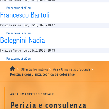
Per saperne di più su
Marco
Francesco Bartoli
Lagazzi
Inviato da
Alessio
il
Lun, 03/16/2026 - 18:47
Per saperne di più su
Francesco
Bolognini Nadia
Bartoli
Inviato da
Alessio
il
Lun, 03/16/2026 - 18:43
Per saperne di più su
Bolognini
Nadia
>
>
>
Offerta formativa
Area Umanistico Sociale
Perizia e consulenza tecnica psicoforense
AREA UMANISTICO SOCIALE
Perizia e consulenza