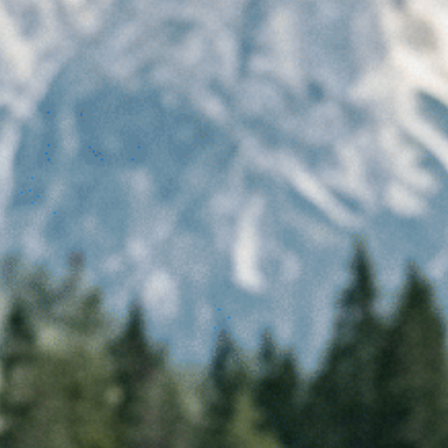
come la chiave per affrontare le grandi sfide
ambientali contemporanee. L’obiettivo a lungo
termine è formare professionisti capaci non
solo di analizzare il presente, ma di guardare al
futuro attraverso la costruzione di modelli
previsionali e la valutazione dei rischi.
L’aspirazione ultima è quella di fornire gli
strumenti necessari per supportare i processi
decisionali e proporre soluzioni innovative
nella gestione delle risorse ambientali. In
questo senso, il Master si propone come un
punto di riferimento per preparare figure
capaci di dare una risposta concreta e
competente ai cambiamenti climatici, agendo
nel pieno rispetto del quadro normativo e delle
politiche di tutela del territorio.
Il Master è interamente finanziato da ARPA