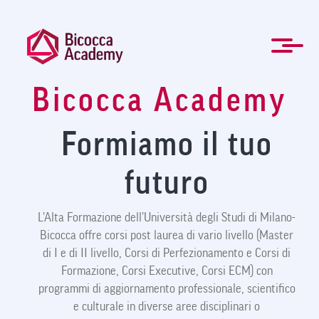
Salta
al
contenuto
principale
Bicocca Academy
ENG
Formazione manageriale e professionale
Master e Corsi di perfezionamento
Per le Aziende
Agevolazioni
Modulistica
Newsletter
La Mission
Chi Siamo
Contatti
Organi
Home
News
FAQ
Formiamo il tuo
futuro
L’Alta Formazione dell’Università degli Studi di Milano-
Bicocca offre corsi post laurea di vario livello (Master
di I e di II livello, Corsi di Perfezionamento e Corsi di
Formazione, Corsi Executive, Corsi ECM) con
programmi di aggiornamento professionale, scientifico
e culturale in diverse aree disciplinari o