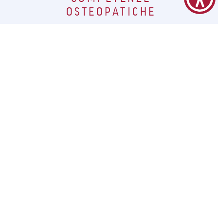
OSTEOPATICHE
A chi è rivolto ?
NEOLAUREATI
Il corso è rivolto a tutti i neolaureati nel
settore che intendo acquisire nuove
conoscenze e nuovi titoli per esercitare al
meglio tale professione.