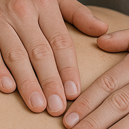
possibilità che i trattamenti manuali hanno di
interagire con l’omeostasi corporea. Essendo
una professione di recente istituzione in Italia
vi è inoltre la necessità di fornire utili
competenze etico legali sia ai neolaureati dalle
università italiane sia ai non pochi
professionisti di nazionalità italiana laureati
presso università estere che considerano la
possibilità di tornare a esercitare in Italia.