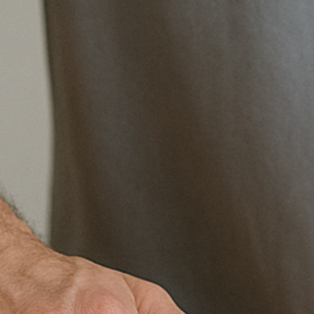
Faculty
Vision
Il master cerca di venire incontro alle esigenze
della popolazione formando professionisti
preparati e con competenze specifiche in
grado di garantire la sicurezza del cliente
(anche indirizzandolo a professionisti e
specialisti di medicina) attraverso la
conoscenza dei meccanismi fisiopatologici
delle affezioni muscolo scheletriche e delle