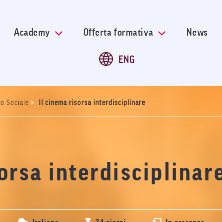
Salta
al
contenuto
Academy
Offerta formativa
News
principale
ENG
>
o Sociale
Il cinema risorsa interdisciplinare
orsa interdisciplinar