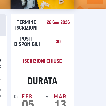
TERMINE
26 Gen 2026
ISCRIZIONI
POSTI
30
DISPONIBILI
e
ISCRIZIONI CHIUSE
e
,
DURATA
ò
i
FEB
MAR
Dal
Al
05
13