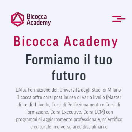
Salta
al
contenuto
principale
Bicocca Academy
ENG
Formazione manageriale e professionale
Master e Corsi di perfezionamento
Per le Aziende
Agevolazioni
Modulistica
Newsletter
La Mission
Chi Siamo
Contatti
Organi
Home
News
FAQ
Formiamo il tuo
futuro
L’Alta Formazione dell’Università degli Studi di Milano-
Bicocca offre corsi post laurea di vario livello (Master
di I e di II livello, Corsi di Perfezionamento e Corsi di
Formazione, Corsi Executive, Corsi ECM) con
programmi di aggiornamento professionale, scientifico
e culturale in diverse aree disciplinari o