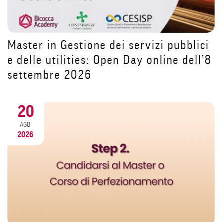
Dopo la pausa estiva riparti da te:
costruisci il tuo futuro nell’HR con il
ici
Master MACU | Open Day 11 settembr
l’8
2026
31
LUG
2026