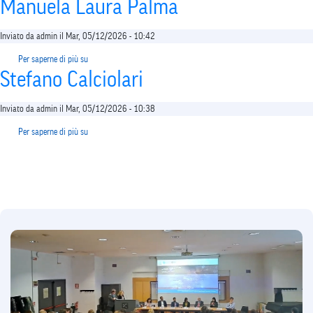
shortcut
Manuela Laura Palma
activates
the
Inviato da
admin
il
Mar, 05/12/2026 - 10:42
screen
reader
Per saperne di più su
Manuela
to
Stefano Calciolari
Laura
help
Palma
you
Inviato da
admin
il
Mar, 05/12/2026 - 10:38
navigate
and
Per saperne di più su
Stefano
interact
Calciolari
with
the
content.