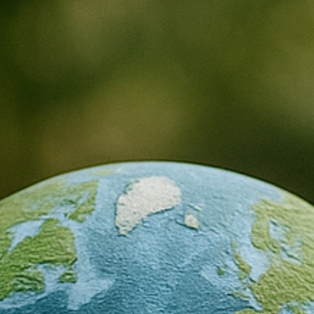
iniziative ispirate all’educazione allo sviluppo
sostenibile, all’educazione ambientale e alla
biodiversità. Dietro a tali azioni, spesso
eterogenee tra loro e rette da intenzioni
molteplici, si può ravvisare una sensibilità e
una tensione ecologica che invitano a
un'attivazione sempre più ampia e a un
approfondimento sempre più articolato di
percorsi teorici e pratici. Questi percorsi
devono necessariamente fondarsi su un'estesa
consapevolezza dei presupposti sottostanti
alle proprie teorie (implicite o dichiarate) e alle
scelte relative a contenuti e metodi.
Lo spiccato orientamento interdisciplinare e
multidisciplinare della nostra proposta vede le
scienze dell’educazione in continuo dialogo con
le scienze umane e naturali, rendendo il Corso