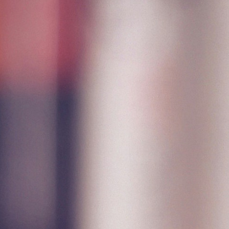
Titoli di ammissione e iscrizioni
Altre Info
Il corso si rivolge a insegnanti, professionisti
dell'educazione ed esperti di formazione che
intendono rafforzare la propria preparazione
teorica e metodologica di base, non solo in vista
di un dottorato, ma nell'ottica della
partecipazione a bandi finanziati o
dell'inserimento in enti e funzioni che richiedano
competenze di ricerca, e nell’ottica di uno
sviluppo professionale.
Obiettivi del corso: