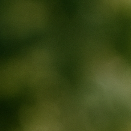
Iscrizioni
Faculty
Vision
L'interesse per una formazione all’insegna di un
pensiero ecologico, biodiverso e place-based
da parte di chi opera a vario titolo in contesti
educativi, scolastici e formativi è
costantemente in crescita negli ultimi anni. A
riprova di ciò, assistiamo a una fioritura di