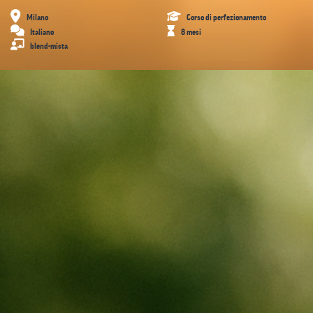
Milano
Corso di perfezionamento
Italiano
8 mesi
blend-mista
Presentazione
Percorso