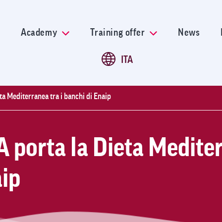
Skip
to
main
Academy
Training offer
News
content
ITA
ta Mediterranea tra i banchi di Enaip
 porta la Dieta Mediter
aip