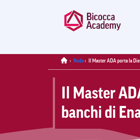
Home
›
Node
›
Il Master ADA porta la Die
Il Master ADA
banchi di En