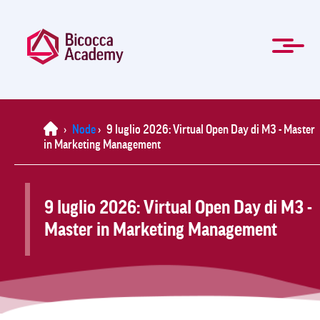
Skip
to
main
content
ITA
Management and Professional training
Masters and Specialization Courses
Governing Bodies
Students forms
For Companies
About Us
Contacts
Mission
Home
News
FAQ
Home
›
Node
›
9 luglio 2026: Virtual Open Day di M3 - Master
in Marketing Management
9 luglio 2026: Virtual Open Day di M3 -
Master in Marketing Management