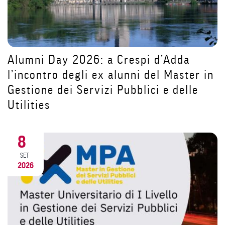
Tutorial iscrizioni: STEP 1 Come crear
r in
un account su Segreterie Online
e
31
LUG
2026