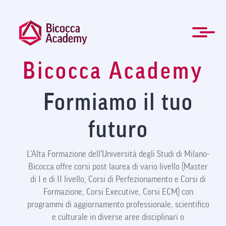
Salta
al
contenuto
principale
Bicocca Academy
ENG
Formazione manageriale e professionale
Master e Corsi di perfezionamento
Per le Aziende
Agevolazioni
Modulistica
Newsletter
La Mission
Chi Siamo
Contatti
Organi
Home
News
FAQ
Formiamo il tuo
futuro
L’Alta Formazione dell’Università degli Studi di Milano-
Bicocca offre corsi post laurea di vario livello (Master
di I e di II livello, Corsi di Perfezionamento e Corsi di
Formazione, Corsi Executive, Corsi ECM) con
programmi di aggiornamento professionale, scientifico
e culturale in diverse aree disciplinari o