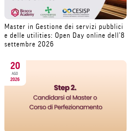
Dopo la pausa estiva riparti da te:
costruisci il tuo futuro nell’HR con il
ici
Master MACU | Open Day 11 settembr
ll’8
2026
31
LUG
2026