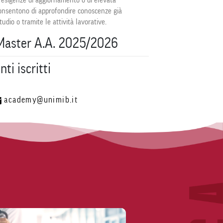
esigenze di aggiornamento o di elevata
 consentono di approfondire conoscenze già
tudio o tramite le attività lavorative.
Master A.A. 2025/2026
ti iscritti
academy@unimib.it