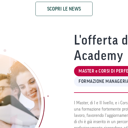
SCOPRI LE NEWS
L'offerta 
Academy
MASTER e CORSI DI PER
FORMAZIONE MANAGERIA
I Master, di I e II livello, e i 
una formazione fortemente prof
lavoro, favorendo l’aggiornament
di chi è già inserito in un percor