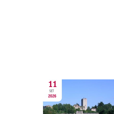
11
SET
2026