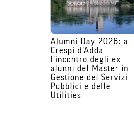
e nel
Alumni Day 2026: a
Partecipa
Crespi d’Adda
di M³ –
l’incontro degli ex
arketing
alunni del Master in
il 14
Gestione dei Servizi
Pubblici e delle
Utilities