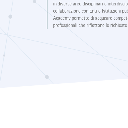
shortcut
in diverse aree disciplinari o interdisci
activates
collaborazione con Enti o Istituzioni pu
the
Academy permette di acquisire compete
screen
reader
professionali che riflettono le richiest
to
help
you
navigate
and
interact
with
the
content.