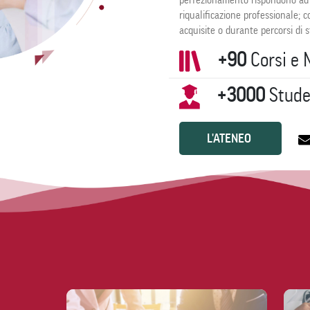
perfezionamento rispondono ad 
riqualificazione professionale;
acquisite o durante percorsi di s
+90
Corsi e 
+3000
Studen
L'ATENEO