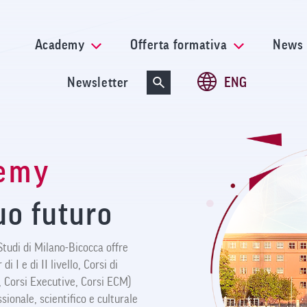
Salta
al
contenuto
Academy
Offerta formativa
News
principale
Newsletter
ENG
demy
uo futuro
Studi di Milano-Bicocca offre
i I e di II livello, Corsi di
 Corsi Executive, Corsi ECM)
ionale, scientifico e culturale