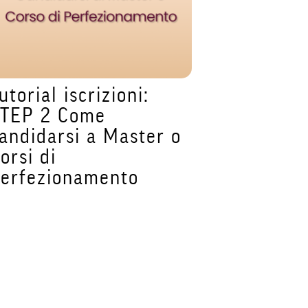
utorial iscrizioni:
Tutorial is
TEP 2 Come
STEP 1 C
andidarsi a Master o
un accoun
orsi di
Segreteri
erfezionamento