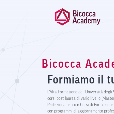
Welcome
to
All
in
One
Accessibility
screen
reader.
To
start
the
All
Bicocca Aca
in
One
Accessibility
Formiamo il t
screen
reader,
press
L’Alta Formazione dell’Università degli 
"Ctrl
corsi post laurea di vario livello (Master d
+
Perfezionamento e Corsi di Formazione,
/".
This
con programmi di aggiornamento profess