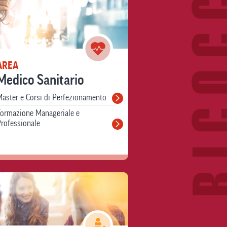
AREA
Medico Sanitario
aster e Corsi di Perfezionamento
Formazione Manageriale e
rofessionale